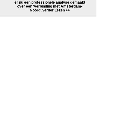
er nu een professionele analyse gemaakt
over een 'verbinding met Amsterdam-
Noord'. ​ Verder Lezen >>
Tussen 2004 en 2009 interviewden
Ruud van Soest en Bert Franssen
achttien stedenbouwkundigen,
architecten, kunstenaars over hun
werk in het Oostelijk Havengebied.
Het project kwam tot stand onder
meer dankzij een subsidie van het
Stimuleringsfonds voor Architectuur.