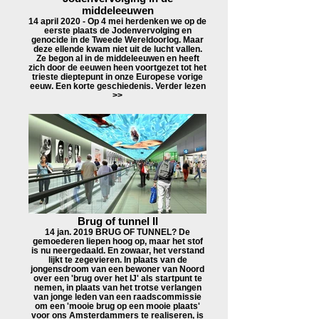
middeleeuwen
14 april 2020 - Op 4 mei herdenken we op de
eerste plaats de Jodenvervolging en
genocide in de Tweede Wereldoorlog. Maar
deze ellende kwam niet uit de lucht vallen.
Ze begon al in de middeleeuwen en heeft
zich door de eeuwen heen voortgezet tot het
trieste dieptepunt in onze Europese vorige
eeuw. Een korte geschiedenis. Verder lezen
>>
Brug of tunnel II
14 jan. 2019 BRUG OF TUNNEL? De
gemoederen liepen hoog op, maar het stof
is nu neergedaald. En zowaar, het verstand
lijkt te zegevieren. In plaats van de
jongensdroom van een bewoner van Noord
over een 'brug over het IJ' als startpunt te
nemen, in plaats van het trotse verlangen
van jonge leden van een raadscommissie
om een 'mooie brug op een mooie plaats'
voor ons Amsterdammers te realiseren, is