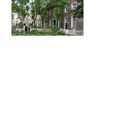
eL Jordaan
Centro antiguo con bici
© 2017 Stadswandelkantoor. Proudly created