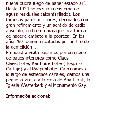
buena ducha luego de haber estado allí.
Hasta 1934 no existía un sistema de
aguas residuales (alcantarillado). Los
famosos patios interiores, decorados con
gran refinamiento y un sentido de estilo
absoluto, no fueron más que una forma
de hacerle embate a la pobreza. En los
años '60 fueron rescatados por un hilo de
la demolición ...
En nuestra visita pasamos por una serie
de patios interiores como Claes
Claeszhofje, Karthuizerhofje (Hospicio
Cartujo) y el Raepenhofje. Caminamos a
lo largo de estrechos canales, damos una
pequeña vuelta a la casa de Ana Frank, la
Iglesia Westerkerk y el Monumento Gay.
Información adicional:
Punto de encuentro: en frente del Café-
brasserie 1ste klas en el andén 2b de la
Estación Central Precio: € 18,50 por
persona. Para empresas e instituciones se
aplicará IVAPequeños grupos pagan un
poco más por persona
Duración: 2 horas