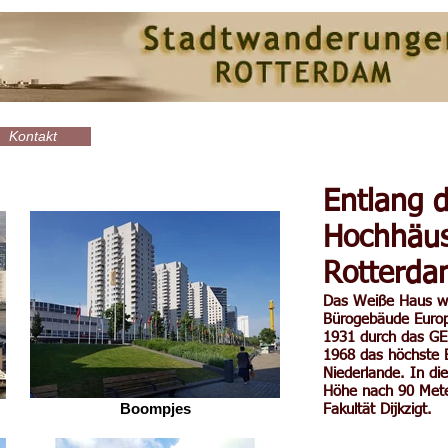
Kontakt
Entlang d
Hochhäus
Rotterda
Das Weiße Haus wa
Bürogebäude Europ
1931 durch das GE
1968 das höchste 
Niederlande. In di
Höhe nach 90 Mete
Boompjes
Fakultät Dijkzigt.