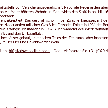
tsstelle von Versicherungsgesellschaft Nationale Nederlanden übers
s ein Meter höheres Wohnhaus Montevideo den Staffelstab. Mit 165
ederlande.
ment akzeptiert. Das geschah schon in der Zwischenkriegszeit mit de
Niederlanden mit einer Glas-Vlies Fassade. Folgte in 1934 der Berg
ovative Kralingse Plaslaanflat in 1937. Auch während des Wiederauf
flat und den Lijnbaanflats.
e Hochhäuser gebaut, in manchen Teiles des Zentrums, aber insbeson
, Müller-Pier und Havenkwartier Wein.
il an:
bf@stadswandelkantoor.nl
. Oder telefonieren Sie +31 (0)20 